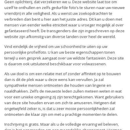
Geen oplichterij, dat verzekeren we u. Deze website laat toe om
uzelf te onthullen en zelfs gedurfde foto’s te sturen naar uw nieuwe
vriend(in) in alle veiligheid. Als u wenst uw zoekopdrachten te
verbreden dan bent u hier aan het juiste adres. Dit kan u doen met
mensen van eender welke etniciteit waar u vroeger mogelijk al over
gefantaseerd heeft. De transgenders die zijn ingeschreven op deze
website zijn afkomstig van diverse landen over heel de wereld.
Vind eindelijk de vrijheid om uw schoonheid te uiten op uw
persoonlijke profielfoto. U kan uw beste eigenschappen tonen
terwijl u een gesprek aangaat over uw wildste fantasieën. Deze site
is daarom ook uitsluitend beschikbaar voor volwassenen.
Als uw doel is om een relatie met of zonder affiniteit op te bouwen
dan is dit de plek waar u deze wens kan vervullen. Ja zal
sympathieke mensen ontmoeten die houden van lingerie en
naaldhakken. Zelfs de nieuwste leden zullen meteen weten in wat
voor een unieke omgeving zij zijn terechtgekomen. Want gebruikers
van deze site houden ervan om zich te amuseren. Hetgeen dat
ongetwijfeld zeker is, is dat u zeer mooie persoonlijkheden zal
ontmoeten die klaar zijn om met u prachtige momenten te delen.
Inschrijving is gratis. Maar als u de volledige ervaring wil beleven,