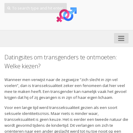
LGBT
Datingsites om transgenders te ontmoeten:
Tranny Dates
Welke kiezen?
My Ladyboy Date
Wanneer men verwijst naar de zegswijze “zich slecht in zijn vel
My Transsexual Date
voelen”, dan is transseksualiteit zeker een fenomeen dat hier veel
mee te maken heeft. Een transgender kan namelijk vaak het gevoel
Lesbian Personals
krijgen dat hij of zij gevangen is in zijn of haar eigen lichaam.
Gay Cupid
Voor een lange tijd werd transseksualiteit gezien als een soort
Out Personals
seksuele identiteitscrisis. Maar niets is minder waar,
transseksualiteit is geen keuze. Het is eerder een tweede natuur die
Pink Cupid
wordt gevormd tijdens de kindertijd. Dit verlangen om zich te
oriënteren naar een ander geslacht werd tot nu toe nooit op een