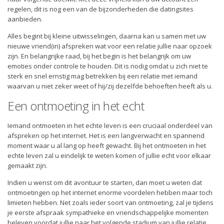
regelen, dit is nog een van de bijzonderheden die datingsites
aanbieden.
Alles begint bij kleine uitwisselingen, daarna kan u samen met uw
nieuwe vriend(in) afspreken wat voor een relatie jullie naar opzoek
zijn. En belangrijke raad, bij het begin is het belangrijk om uw
emoties onder controle te houden. Dit is nodig omdat u zich niet te
sterk en snel ernstig mag betrekken bij een relatie met iemand
waarvan u niet zeker weet of hij/zij dezelfde behoeften heeft als u.
Een ontmoeting in het echt
Iemand ontmoeten in het echte leven is een cruciaal onderdeel van
afspreken op het internet. Het is een langverwacht en spannend
moment waar u al lang op heeft gewacht. Bij het ontmoeten in het
echte leven zal u eindelijk te weten komen of jullie echt voor elkaar
gemaakt zijn.
Indien u wenst om dit avontuur te starten, dan moet u weten dat
ontmoetingen op het internet enorme voordelen hebben maar toch
limieten hebben. Net zoals ieder soort van ontmoeting, zal je tijdens
je eerste afspraak sympathieke en vriendschappelijke momenten
beleven voordat jullie naar het volgende stadium van jullie relatie